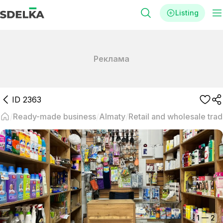
Listing
Реклама
ID
2363
Ready-made business
Almaty
Retail and wholesale tra
1
—
2