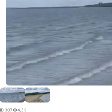
ID
307
4,3K