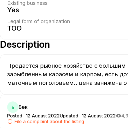
Existing business
Yes
Legal form of organization
ТОО
Description
Продается рыбное хозяйство с большим 
зарыбленным карасем и карпом, есть дот
маточным поголовьем.. цена занижена о
Бек
Б
Posted
:
12 August 2022
Updated
:
12 August 2022
4,
File a complaint about the listing