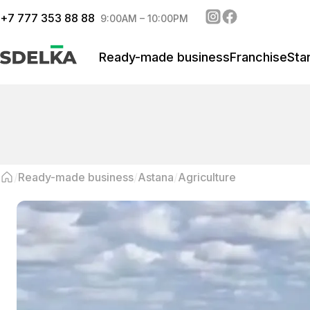
+
7 777 353 88 88
9:00AM – 10:00PM
Ready-made business
Franchise
Sta
Ready-made business
Astana
Agriculture