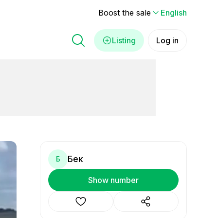
Boost the sale
English
Listing
Log in
Бек
Б
Show number