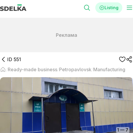
Listing
Реклама
ID
551
Ready-made business
Petropavlovsk
Manufacturing
1
—
7