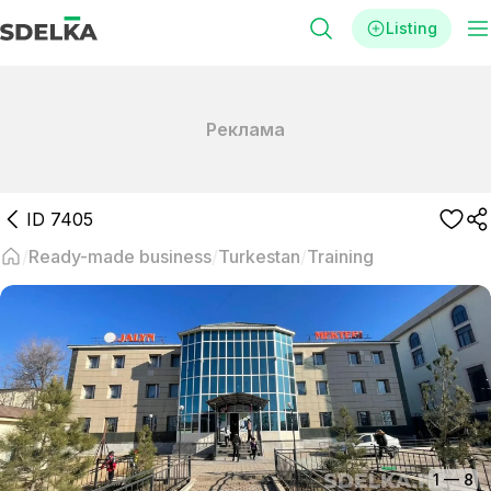
Listing
Реклама
ID
7405
Ready-made business
Turkestan
Training
1
—
8