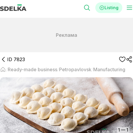
Listing
Реклама
ID
7823
Ready-made business
Petropavlovsk
Manufacturing
1
—
1