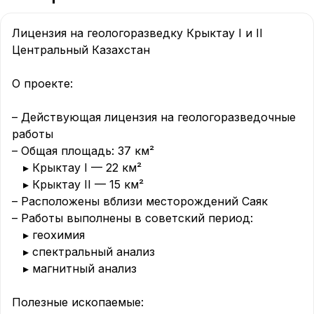
Лицензия на геологоразведку Крыктау I и II

Центральный Казахстан

О проекте:

– Действующая лицензия на геологоразведочные 
работы

– Общая площадь: 37 км²

 ▸ Крыктау I — 22 км²

 ▸ Крыктау II — 15 км²

– Расположены вблизи месторождений Саяк

– Работы выполнены в советский период:

 ▸ геохимия

 ▸ спектральный анализ

 ▸ магнитный анализ

Полезные ископаемые:
