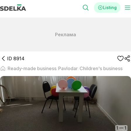
Listing
Реклама
ID
8914
Ready-made business
Pavlodar
Children's business
1
—
1