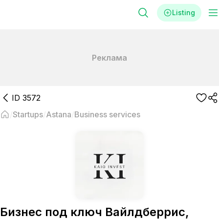
Listing
Реклама
ID
3572
Startups
Astana
Business services
Бизнес под ключ Вайлдберрис,