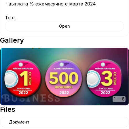
- выплата % ежемесячно с марта 2024

То е
...
Open
Gallery
1
—
6
Files
Документ