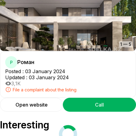
1
—
5
Роман
Р
Posted
:
03 January 2024
Updated
:
03 January 2024
3,1K
File a complaint about the listing
Open website
Call
Interesting