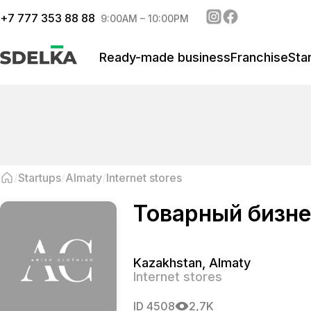
+
7 777 353 88 88
9:00AM – 10:00PM
Ready-made business
Franchise
Sta
Startups
Almaty
Internet stores
Товарный бизне
Kazakhstan
,
Almaty
Internet stores
ID
4508
2,7K