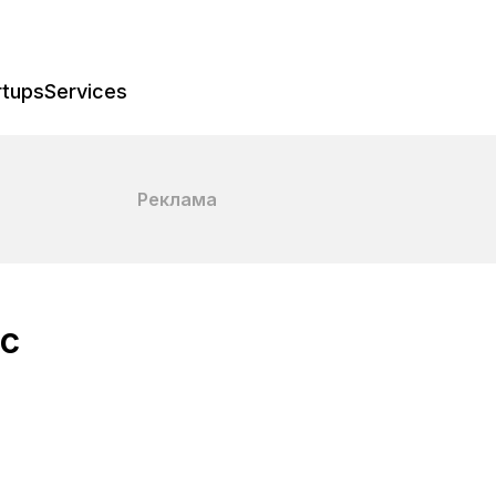
rtups
Services
Реклама
с