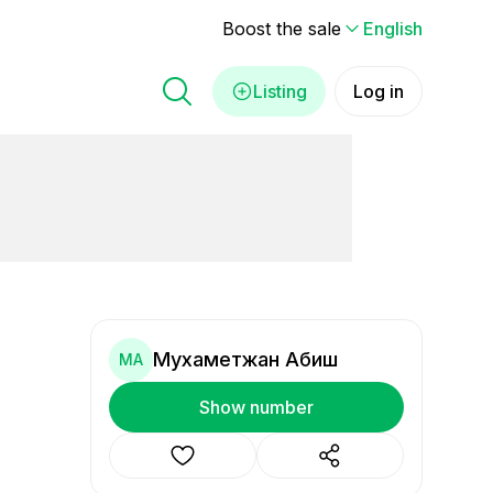
Boost the sale
English
Listing
Log in
Мухаметжан Абиш
МА
Show number