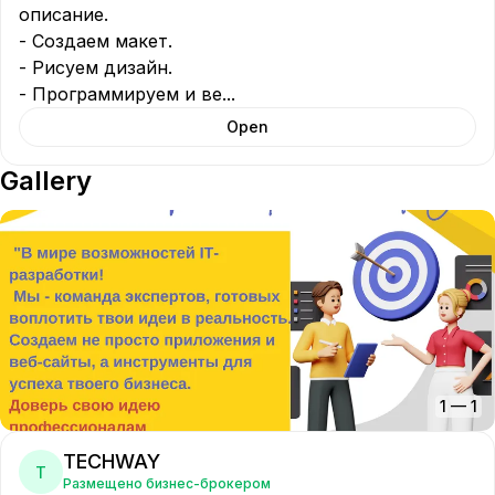
описание.

- Создаем макет.

- Рисуем дизайн.

- Программируем и ве
...
Open
Gallery
1
—
1
TECHWAY
T
Размещено бизнес-брокером