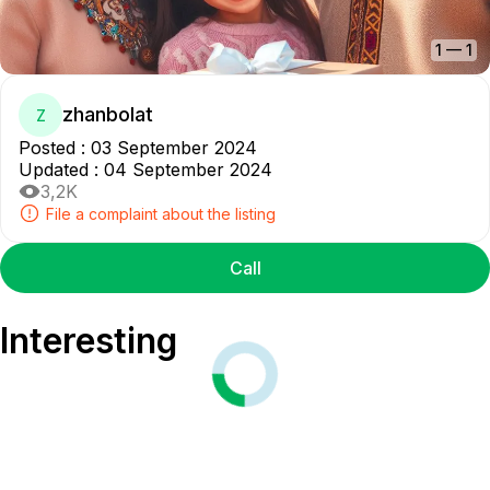
1
—
1
zhanbolat
Z
Posted
:
03 September 2024
Updated
:
04 September 2024
3,2K
File a complaint about the listing
Call
Interesting