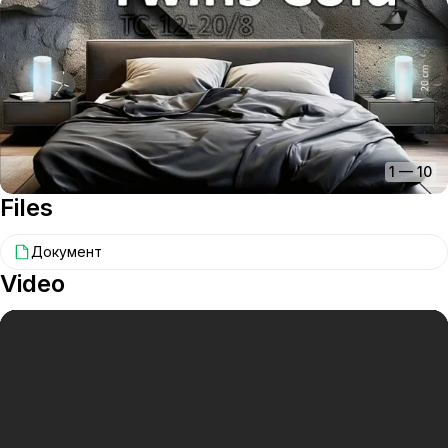
1
—
10
Files
Документ
Video