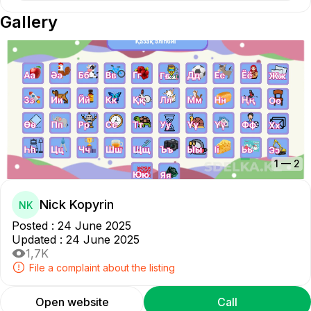
Gallery
1
—
2
Nick Kopyrin
NK
Posted
:
24 June 2025
Updated
:
24 June 2025
1,7K
File a complaint about the listing
Open website
Call