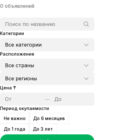
0
объявлений
Категории
Расположение
Цена
₸
—
Период окупаемости
Не важно
До 6 месяцев
До 1 года
До 3 лет