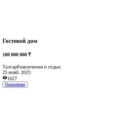
Производство полимерных покрытий
5 000 000 ₸
Талгар
Производство
23 сент. 2025
916
Подробнее
Частный детский сад
78 000 000 ₸
Талгар
Детский бизнес
24 июн. 2025
1667