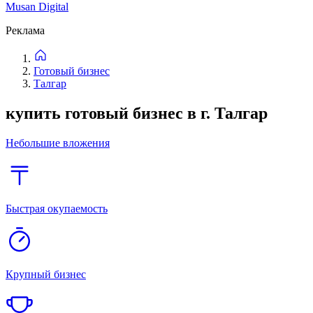
14
объявлений
Новые
Дороже
Дешевле
Фильтры
Фильтры
Новые
Дороже
Дешевле
Категории
Расположение
Цена
₸
—
Период окупаемости
Не важно
До 6 месяцев
До 1 года
До 3 лет
Сбросить
Найти