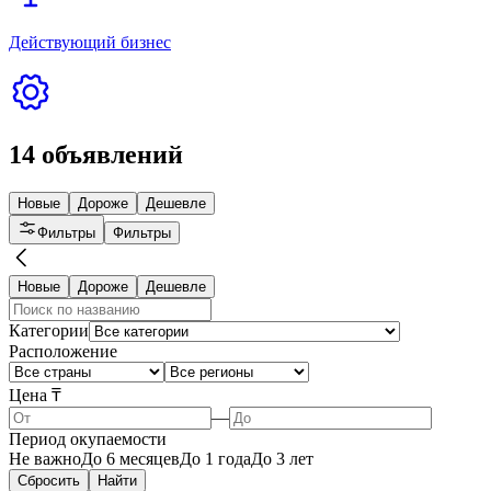
Кинотеатр под открытом небом
2 200 000 ₸
Талгар
Развлечения и отдых
26 июн. 2026
418
Подробнее
Магазин с арендаторами