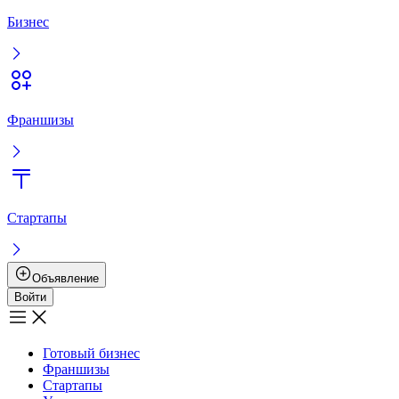
Вход
Регистрация
Готовый бизнес
Франшизы
Стартапы
Услуги
Ускорить продажу
Пользовательское соглашение
Политика конфиденциальности
Ускорить продажу
Размещение рекламы
+
7 777 353 88 88
9:00 – 18:00
Musan Digital
Реклама