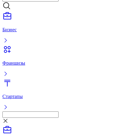
Франшизы
Стартапы
Объявление
Войти
Готовый бизнес
Франшизы
Стартапы
Услуги
Готовый бизнес
Франшизы
Стартапы
Услуги