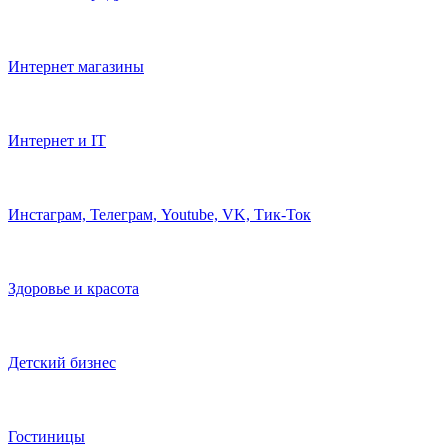
Автомойки
Авто
Показать больше
Продать или купить готовый бизнес
Здесь вы можете найти или разместить объявления по
продаже действующего бизнеса, коммерческой недвижимости,
продаже товарищества с ограниченной ответственностью
(ТОО). Кроме того, вы можете найти бизнес-партнера
(бизнес-ангела), купив или продав долю компании, так как
некоторые бизнесмены вместо кредита для бизнеса ищут
другие способы привлечения инвестиций в свой проект.
Открыть бизнес с нуля или купить
действующий бизнес?