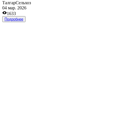
Талгар
Рестораны и бары
08 дек. 2025
2144
Подробнее