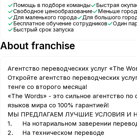
Помощь в подборе команды
Быстрая окуп
Cвободное ценообразование
Меньше горо
Для маленького города
Для большого горо
Бесплатное обучение сотрудников
Один па
Быстрый срок запуска
About franchise
Агентство переводческих услуг «The Word
Откройте агентство переводческих услуг 
тенге со второго месяца!

«The Words» - это сильное агентство по
языков мира со 100% гарантией!

МЫ ПРЕДЛАГАЕМ ЛУЧШИЕ УСЛОВИЯ И НА
1.	На нотариальном заверении перевода

2.	На техническом переводе
