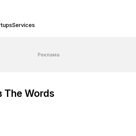
rtups
Services
Реклама
 The Words