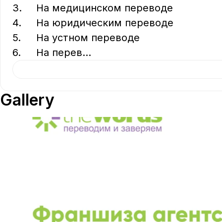
3.	На медицинском переводе

4.	На юридическим переводе

5.	На устном переводе

6.	На перев
...
Gallery