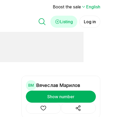
Boost the sale
English
Listing
Log in
Вячеслав Марилов
ВМ
Show number