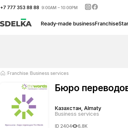
+
7 777 353 88 88
9:00AM – 10:00PM
Ready-made business
Franchise
Sta
Franchise
Business services
Бюро переводов
Казахстан
,
Almaty
Business services
ID
2404
6,8K