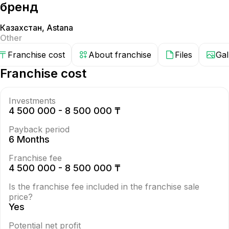
бренд
Казахстан
,
Astana
Other
Franchise cost
About franchise
Files
Gal
Franchise cost
Investments
4 500 000 - 8 500 000 ₸
Payback period
6 Months
Franchise fee
4 500 000 - 8 500 000 ₸
Is the franchise fee included in the franchise sale
price?
Yes
Potential net profit