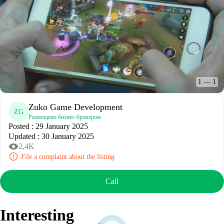
1
—
1
Zuko Game Development
ZG
Размещено бизнес-брокером
Posted
:
29 January 2025
Updated
:
30 January 2025
2,4K
File a complaint about the listing
Call
Interesting