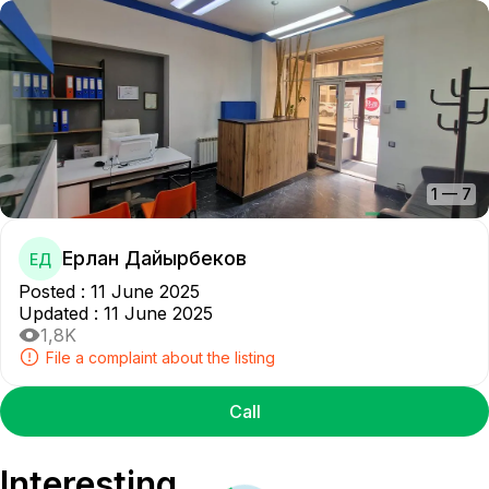
1
—
7
Ерлан Дайырбеков
ЕД
Posted
:
11 June 2025
Updated
:
11 June 2025
1,8K
File a complaint about the listing
Call
Interesting